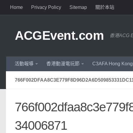
Home
Privacy Policy
Sitemap
關於本站
ACGEvent.com
香港ACG 
活動報導
香港動漫電玩節
C3AFA Hong Kong
766F002DFAA8C3E779F8D96D2A6D509853331DC11
766f002dfaa8c3e779
34006871