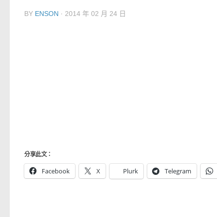
BY
ENSON
·
2014 年 02 月 24 日
分享此文：
Facebook
X
Plurk
Telegram