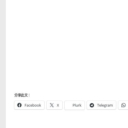
分享此文：
Facebook
X
Plurk
Telegram