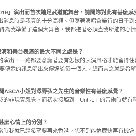
 2019」演出而首次踏足武道館舞台，請問妳對此有甚麼感
演出消息時是我真的十分高興。但隨著演唱會舉行的日子到
得為我準備了這個大舞台，我都抱著必須盡我所能的心情
頭表演和舞台表演的最大不同之處是？
我的演出，一路都要意識著要有怎樣的表演風格才能留得住
要傳遞的訊息唱出來傳達給每一個人。總而言之就是希望
請問ASCA小姐對澤野弘之先生的音樂性有甚麼感覺？
的非現實感覺。而初次接觸到「Unti-L」的音樂時就有
有甚麼心情上的分別？
，當時我就已經希望要再來香港。想不到能這麼快再有機會