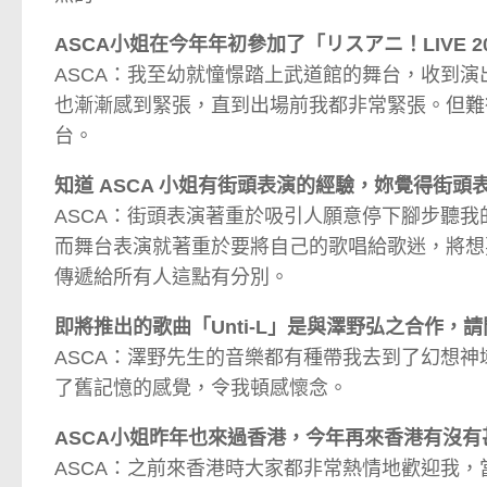
ASCA小姐在今年年初參加了「リスアニ！LIVE
ASCA：我至幼就憧憬踏上武道館的舞台，收到
也漸漸感到緊張，直到出場前我都非常緊張。但難
台。
知道 ASCA 小姐有街頭表演的經驗，妳覺得街
ASCA：街頭表演著重於吸引人願意停下腳步聽
而舞台表演就著重於要將自己的歌唱給歌迷，將想
傳遞給所有人這點有分別。
即將推出的歌曲「Unti-L」是與澤野弘之合作，
ASCA：澤野先生的音樂都有種帶我去到了幻想神域
了舊記憶的感覺，令我頓感懷念。
ASCA小姐昨年也來過香港，今年再來香港有沒
ASCA：之前來香港時大家都非常熱情地歡迎我