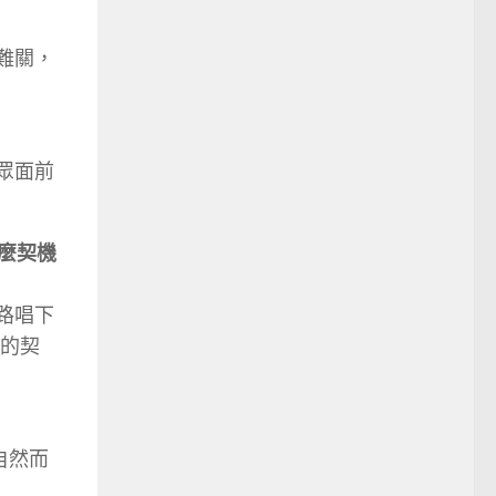
難關，
眾面前
麼契機
路唱下
的契
自然而