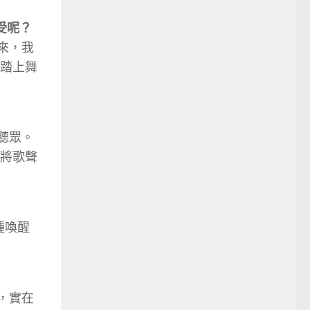
受呢？
來，我
踏上舞
聽眾。
將歌聲
種喚醒
，實在