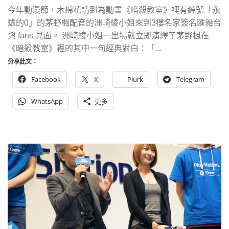
今年動漫節，木棉花請到為動畫《暗殺教室》裡有綽號「永
遠的0」的茅野楓配音的洲崎綾小姐來到3樓名家簽名匯舞台
與 fans 見面。 洲崎綾小姐一出場就立即演繹了茅野楓在
《暗殺教室》裡的其中一句經典對白：「...
分享此文：
Facebook
X
Plurk
Telegram
WhatsApp
更多