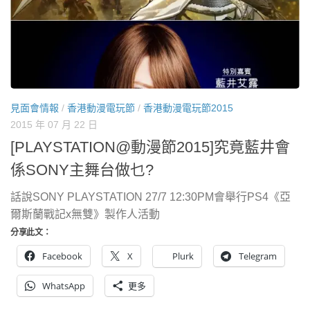
見面會情報
/
香港動漫電玩節
/
香港動漫電玩節2015
2015 年 07 月 22 日
[PLAYSTATION@動漫節2015]究竟藍井會
係SONY主舞台做乜?
話說SONY PLAYSTATION 27/7 12:30PM會舉行PS4《亞
爾斯蘭戰記x無雙》製作人活動
分享此文：
Facebook
X
Plurk
Telegram
WhatsApp
更多