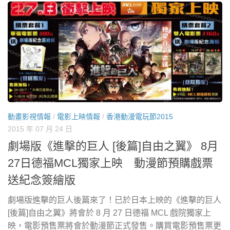
動畫影視情報
/
電影上映情報
/
香港動漫電玩節2015
2015 年 07 月 24 日
劇場版《進擊的巨人 [後篇]自由之翼》 8月
27日德福MCL獨家上映 動漫節預購戲票
送紀念簽繪版
劇場版進擊的巨人後篇來了！已於日本上映的《進擊的巨人
[後篇]自由之翼》將會於 8 月 27 日德福 MCL 戲院獨家上
映，電影預售票將會於動漫節正式發售。購買電影預售票更