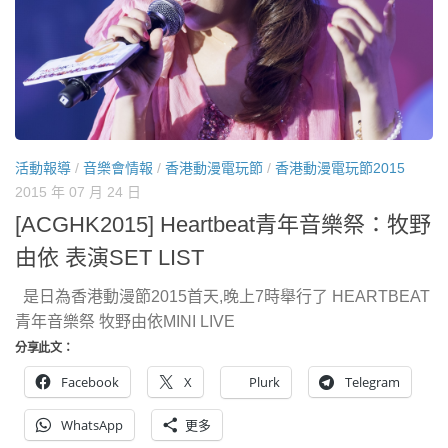
活動報導
/
音樂會情報
/
香港動漫電玩節
/
香港動漫電玩節2015
2015 年 07 月 24 日
[ACGHK2015] Heartbeat青年音樂祭：牧野
由依 表演SET LIST
是日為香港動漫節2015首天,晚上7時舉行了 HEARTBEAT
青年音樂祭 牧野由依MINI LIVE
分享此文：
Facebook
X
Plurk
Telegram
WhatsApp
更多