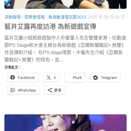
活動報導
/
音樂會情報
/
香港動漫電玩節2015
2015 年 08 月 01 日
藍井艾露再度訪港 為新遊戲宣傳
藍井艾露小姐和遊戲製作人中臺重人先生雙雙來港，在動漫
節PS Stage和大會主舞台為新遊戲《亞爾斯蘭戰記× 無雙》
作宣傳和介紹。 在PS stage環節，中臺先生介紹《亞爾斯
蘭戰記× 無雙》的特色，並...
分享此文：
Facebook
X
Plurk
Telegram
WhatsApp
更多