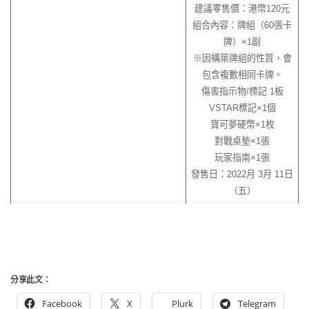
建議零售價：港幣120元
組合內容：牌組（60張卡
牌）×1副
※因構築牌組的性質，會
包含複數相同卡牌。
傷害指示物/標記 1板
VSTAR標記×1個
寶可夢硬幣×1枚
對戰桌墊×1張
玩家指南×1張
發售日：2022月 3月 11日
（五）
分享此文：
Facebook
X
Plurk
Telegram