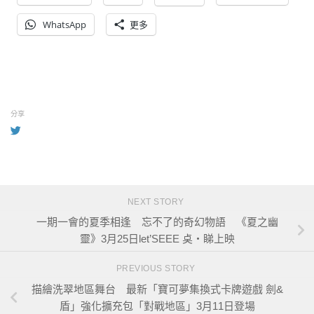
WhatsApp
更多
分享
NEXT STORY
一期一會的夏季相逢 忘不了的奇幻物語 《夏之幽
靈》3月25日let’SEEE 奌・睇上映
PREVIOUS STORY
描繪洗翠地區舞台 最新「寶可夢集換式卡牌遊戲 劍&
盾」強化擴充包「對戰地區」3月11日登場