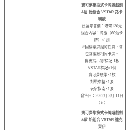
寶可夢集換式卡牌遊戲劍
&盾 始組合 VSTAR 路卡
利歐
建議零售價：港幣120元
組合內容：牌組（60張卡
牌）×1副
※因構築牌組的性質，會
包含複數相同卡牌。
傷害指示物/標記 1板
VSTAR標記×1個
寶可夢硬幣×1枚
對戰桌墊×1張
玩家指南×1張
發售日：2022月 3月 11日
（五）
寶可夢集換式卡牌遊戲劍
&盾 始組合 VSTAR 達克
萊伊