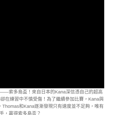
——索多島盃！來自日本的Kana深信憑自己的超高
i卻在練習中不慎受傷！為了繼續參加比賽，Kana與
Thomas和Kana逐漸發現只有速度並不足夠，唯有
手，贏得索多島盃？