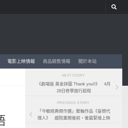
電影上映情報
商品銷售情報
關於本站
NEXT STORY
《劇場版 黃金拼圖 Thank you!!》 4月
28日修學旅行起程
PREVIOUS STORY
「今敏經典傑作選」壓軸作品《妄想代
語
理人》 戲院重開後前‧後篇緊接上映