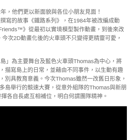
2年，他們更以新面貌與各位小朋友見面！
兒子所撰寫的故事《鐵路系列》，在1984年被改編成動
Friends™》從最初以實境模型製作動畫，到後來改
。今次2D動畫化後的火車頭不只變得更精靈可愛，
「索多島」為主要舞台及藍色火車頭Thomas為中心，將
，描寫島上的日常，並藉由不同事件，以生動有趣
別具教育意義。今次Thomas雖然一改舊日形象，
島舉行的競速大賽，從意外組隊的Thomas與新朋
發揮各自長處互相補位，明白何謂團隊精神。