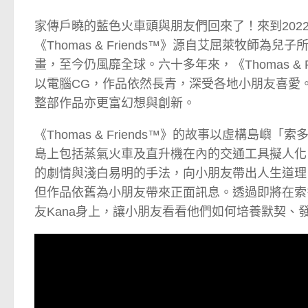
家傳戶曉的藍色火車頭與朋友們回來了！來到202
《Thomas & Friends™》源自艾屈萊牧師為
畫，至今仍風靡全球。六十多年來，《Thomas & 
以電腦CG，作品依然長青，深受各地小朋友喜愛
整部作品亦更富幻想與創新。
《Thomas & Friends™》的故事以虛構島嶼
島上包括蒸氣火車及直升機在內的交通工具擬人化
的劇情與淺白易明的手法，向小朋友帶出人生道理，
但作品依舊為小朋友帶來正面訊息。透過即將在索多
友Kana身上，讓小朋友看看他們如何培養默契、