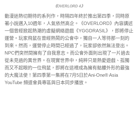
《OVERLORD 4》
動漫迷熱切期待的系列作，時隔四年終於推出第四季，同時原
著小說邁入10週年，人氣依然高企。《OVERLORD》內容講述
一個曾經掀起熱潮的虛擬網絡遊戲《YGGDRASIL》，即將停止
運營。玩家飛鼠在曾經熱鬧的公會中，獨自一人等待那一刻的
到來。然而，運營停止時間已經過了，玩家卻依然無法登出。
NPC們突然間擁有了自我意志。而公會外面則出現了一片過去
從未見過的異世界。在現實世界中，純粹只是熱愛遊戲、孤獨
而又不起眼的一位飛鼠，即將在這裡成為擁有骷髏外形的最強
的大魔法使！第四季第一集將在7月5日於Ani-One® Asia
YouTube 頻道會員專區與日本同步播放。