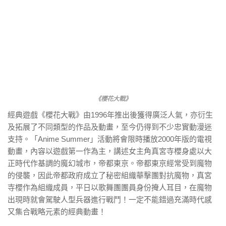
《櫻花大戰》
經典遊戲《櫻花大戰》由1996年推出後獲得廣泛人氣，亦衍生
及拓展了不同類型的作品及動畫，至今仍得到不少忠實動漫迷
支持。「Anime Summer」活動將會限時播放2000年版的電視
動畫，內容以遊戲第一作為主，講述女主角真宮寺櫻身處以大
正時代作基調的魔幻城市，帝都東京。帝都東京經常受到魔物
的侵襲，因此帝都政府成立了秘密組織華擊團對抗魔物，真宮
寺櫻作為組織成員，平日以歌舞團團員身份掩人耳目，在魔物
出現時就會駕駛人型兵器進行戰鬥！一定不能錯過充滿時代感
又集合戰略元素的經典動畫！