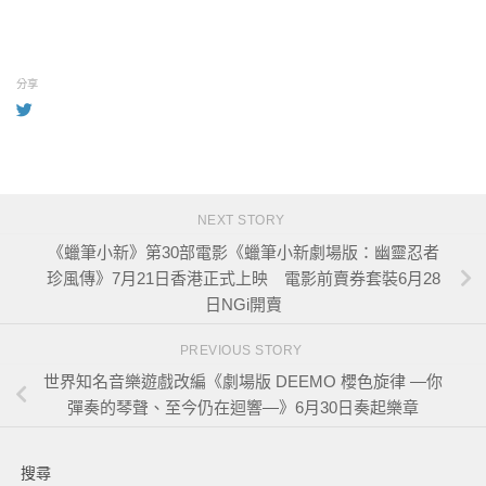
分享
NEXT STORY
《蠟筆小新》第30部電影《蠟筆小新劇場版：幽靈忍者
珍風傳》7月21日香港正式上映 電影前賣券套裝6月28
日NGi開賣
PREVIOUS STORY
世界知名音樂遊戲改編《劇場版 DEEMO 櫻色旋律 —你
彈奏的琴聲、至今仍在迴響—》6月30日奏起樂章
搜尋