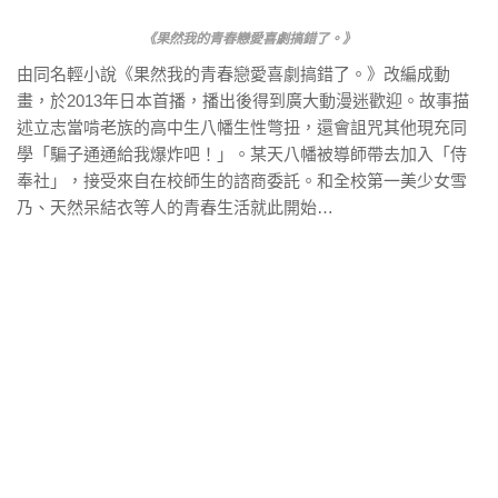
《果然我的青春戀愛喜劇搞錯了。》
由同名輕小說《果然我的青春戀愛喜劇搞錯了。》改編成動
畫，於2013年日本首播，播出後得到廣大動漫迷歡迎。故事描
述立志當啃老族的高中生八幡生性彆扭，還會詛咒其他現充同
學「騙子通通給我爆炸吧！」。某天八幡被導師帶去加入「侍
奉社」，接受來自在校師生的諮商委託。和全校第一美少女雪
乃、天然呆結衣等人的青春生活就此開始…