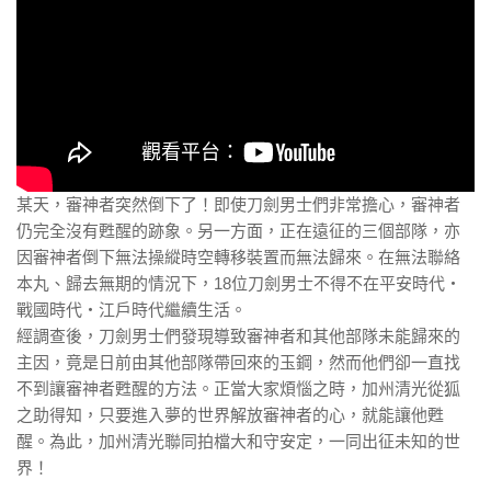
某天，審神者突然倒下了！即使刀劍男士們非常擔心，審神者
仍完全沒有甦醒的跡象。另一方面，正在遠征的三個部隊，亦
因審神者倒下無法操縱時空轉移裝置而無法歸來。在無法聯絡
本丸、歸去無期的情況下，18位刀劍男士不得不在平安時代‧
戰國時代‧江戶時代繼續生活。
經調查後，刀劍男士們發現導致審神者和其他部隊未能歸來的
主因，竟是日前由其他部隊帶回來的玉鋼，然而他們卻一直找
不到讓審神者甦醒的方法。正當大家煩惱之時，加州清光從狐
之助得知，只要進入夢的世界解放審神者的心，就能讓他甦
醒。為此，加州清光聯同拍檔大和守安定，一同出征未知的世
界！