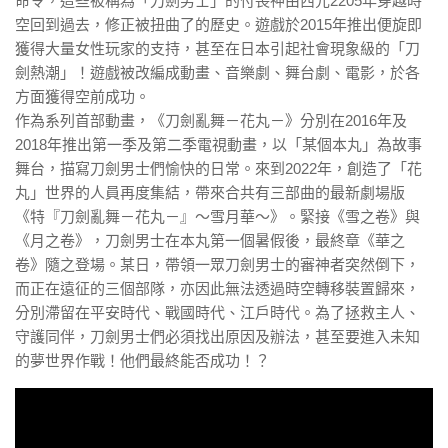
命令，這些被稱為「刀劍男士」的付喪神由西元2205年穿越時
空回到過去，修正被扭曲了的歷史。遊戲於2015年推出便旋即
獲得大量女性玩家的支持，甚至在日本引起社會現象級的「刀
劍熱潮」！遊戲被改編成動畫、音樂劇、舞台劇、電影，於各
方面獲得空前成功。
作為系列首部動畫，《刀劍亂舞－花丸－》分別在2016年及
2018年推出第一季及第二季電視動畫，以「某個本丸」為故事
舞台，描寫刀劍男士們愉快的日常。來到2022年，創造了「花
丸」世界的人員再度集結，帶來合共有三部曲的最新劇場版
《特『刀劍亂舞－花丸－』～雪月華～》。緊接《雪之卷》與
《月之卷》，刀劍男士在本丸第一個暑假後，最終章《華之
卷》隨之登場。某日，帶領一眾刀劍男士的審神者突然倒下，
而正在遠征的三個部隊，亦因此無法透過時空轉移裝置歸來，
分別滯留在平安時代、戰國時代、江戶時代。為了拯救主人、
守護同伴，刀劍男士們必須找出原因及辦法，甚至要進入未知
的夢世界作戰！他們最終能否成功！？