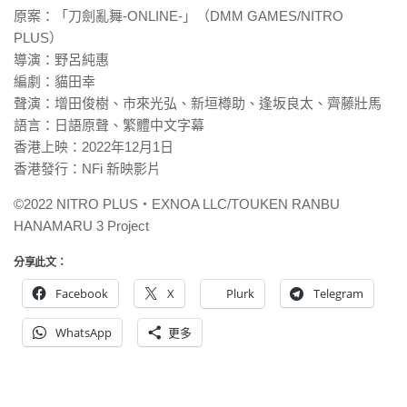
原案：「刀劍亂舞-ONLINE-」（DMM GAMES/NITRO
PLUS）
導演：野呂純惠
編劇：貓田幸
聲演：增田俊樹、市來光弘、新垣樽助、逢坂良太、齊藤壯馬
語言：日語原聲、繁體中文字幕
香港上映：2022年12月1日
香港發行：NFi 新映影片
©2022 NITRO PLUS・EXNOA LLC/TOUKEN RANBU
HANAMARU 3 Project
分享此文：
Facebook
X
Plurk
Telegram
WhatsApp
更多