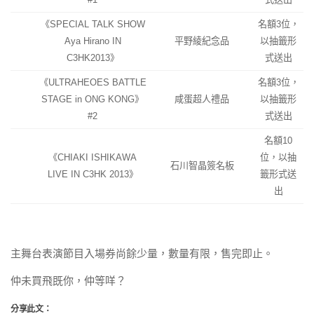
《SPECIAL TALK SHOW
名額3位，
Aya Hirano IN
平野綾紀念品
以抽籤形
C3HK2013》
式送出
《ULTRAHEOES BATTLE
名額3位，
STAGE in ONG KONG》
咸蛋超人禮品
以抽籤形
#2
式送出
名額10
《CHIAKI ISHIKAWA
位，以抽
石川智晶簽名板
LIVE IN C3HK 2013》
籤形式送
出
主舞台表演節目入場券尚餘少量，數量有限，售完即止。
仲未買飛既你，仲等咩？
分享此文：