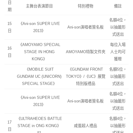
日
主舞台表演節目
特別禮物
備註
期
名額4位，
15
《Ani-son SUPER LIVE
Ani-son演唱者簽名板
以抽籤形
日
2013》
式送出
《AMOYAMO SPECIAL
每位入場
16
STAGE IN HONG
AMOYAMO特製文件夾
人士均可
日
KONG》
獲贈
《MOBILE SUIT
《GUNDAM FRONT
名額5位，
GUNDAM UC (UNICORN)
TOKYO》/《UC》展覽
以抽籤形
SPECIAL STAGE》
特別版禮品
式送出
名額4位，
《Ani-son SUPER LIVE
Ani-son演唱者簽名板
以抽籤形
2013》
式送出
《ULTRAHEOES BATTLE
名額4位，
17
STAGE in ONG KONG》
咸蛋超人禮品
以抽籤形
日
#1
式送出