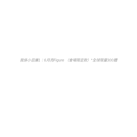
我係小忌廉1：6月亮Figure （會場限定款）*全球限量300體