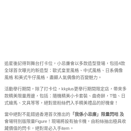
追星後記得到舞台打卡位，小忌廉會以多款造型登場，包括4款
全球首次曝光的新造型：歐式皇室風格、中式風格、日系偶像
風格 和美式牛仔風格，盡顯人氣偶像的百變魅力。
活動舉行期間，除了打卡位，kkplus更舉行期間限定店，帶來多
款精美限量周邊，包括：隨機精美小卡套裝、曲奇餅，T恤、日
式繪馬、文具等等，絕對是粉絲們入手精美禮品的好機會！
當中絕對不能錯過香港首次推出的
「我係小忌廉」限量閃咭 及
會場特別版限量Figure！現場將設有抽卡機，由粉絲抽出極具收
藏價值的閃卡，絕對是必入手item。