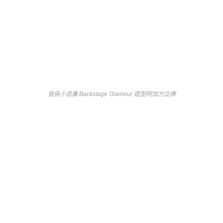
我係小忌廉 Backstage Glamour 造型阿加力立牌