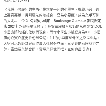
永遠的少女Idol！
《我係小忌廉》的主角小桃本是平凡的小學生，機緣巧合下遇
上嘉寶嘉麗，得到魔法的她搖身一變為
小忌廉
，成為灸手可熱
的大明星。今次
《我係小忌廉 – Backstage Glamour 期間限定
店 2024》
粉絲追星無難度！身穿華麗舞台服飾的永遠少女IDOL
小忌廉將於經典化妝間現身，而令小學生小桃變身為IDOL小忌
廉的嘉寶嘉麗更會粉墨登場，1:1的小忌廉塑像固之然是重點，
大家可以近距離與這位萬人迷歌姬見面，感受她的無限魅力之
餘，當然要與她合照，實現與偶像同框，宣佈追星成功！！