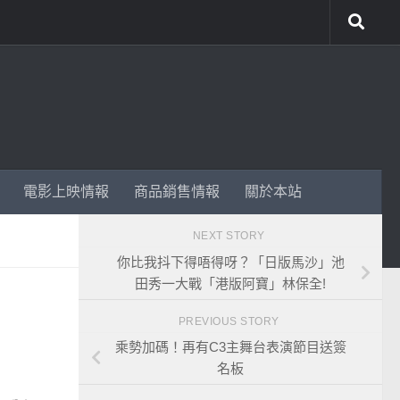
電影上映情報
商品銷售情報
關於本站
NEXT STORY
你比我抖下得唔得呀？「日版馬沙」池
田秀一大戰「港版阿寶」林保全!
PREVIOUS STORY
乘勢加碼！再有C3主舞台表演節目送簽
名板