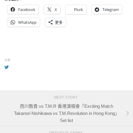
Facebook
X
Plurk
Telegram
WhatsApp
更多
分享
NEXT STORY
西川教貴 vs T.M.R 香港演唱會「Exciting Match
Takanori Nishikawa vs T.M.Revolution in Hong Kong」
Set list
PREVIOUS STORY