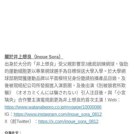
關於井上想良（Inoue Sora）
出身於大分的「井上想良」受父親影響至3歲起訓練網球，強勁
的運動細胞更以專業網球選手為目標保送大學入學。於大學網
球部期間獲運動品牌以平面模特兒身份邀請拍攝產品目錄，及
後被現經紀公司所發掘進入演藝圈，及後出演《別被狼君所欺
騙》（オオカミくんには騙されない）引人注目後，與「小宮
璃央」合作雙主演電視劇更為井上想良的首次主演！Web：
https://www.watanabepro.co.jp/mypage/10000086
IG：
https://www.instagram.com/inoue_sora_0812
X（前Twitter）：
https://x.com/inoue_sora_0812
分享此文：