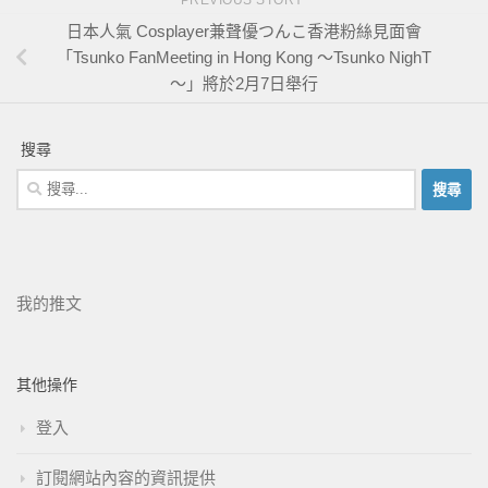
日本人氣 Cosplayer兼聲優つんこ香港粉絲見面會
「Tsunko FanMeeting in Hong Kong ～Tsunko NighT
～」將於2月7日舉行
搜尋
我的推文
其他操作
登入
訂閱網站內容的資訊提供