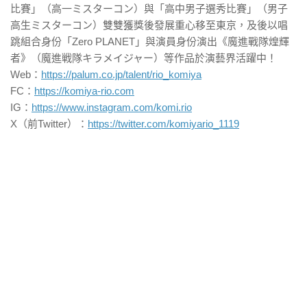
比賽」（高一ミスターコン）與「高中男子選秀比賽」（男子
高生ミスターコン）雙雙獲獎後發展重心移至東京，及後以唱
跳組合身份「Zero PLANET」與演員身份演出《魔進戰隊煌輝
者》（魔進戦隊キラメイジャー）等作品於演藝界活躍中！
Web：
https://palum.co.jp/talent/rio_komiya
FC：
https://komiya-rio.com
IG：
https://www.instagram.com/komi.rio
X（前Twitter）：
https://twitter.com/komiyario_1119