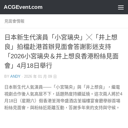
ACGEvent.com
見面會情報
日本新生代演員「小宮璃央」╳「井上想
良」拍檔赴港首辦見面會答謝影迷支持
「2026小宮璃央＆井上想良香港粉絲見面
會」4月18日舉行
BY
ANDY
·
2026 年 01 月 09 日
​​日本新生代人氣演員——「小宮璃央」與「井上想良」，繼電
視劇合作後人氣高居不下，話題熱度持續延燒。這次兩人將於4
月18日（星期六）假香港荃灣帝盛酒店荃福樓宴會廳舉辦首場
粉絲見面會，與粉絲近距離互動，答謝多年來的支持與守候。