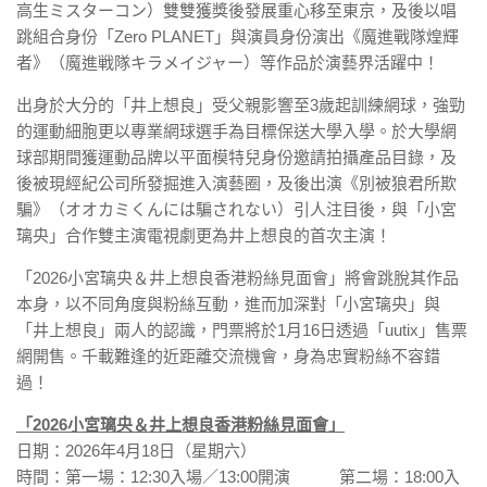
高生ミスターコン）雙雙獲獎後發展重心移至東京，及後以唱
跳組合身份「Zero PLANET」與演員身份演出《魔進戰隊煌輝
者》（魔進戦隊キラメイジャー）等作品於演藝界活躍中！
出身於大分的「井上想良」受父親影響至3歲起訓練網球，強勁
的運動細胞更以專業網球選手為目標保送大學入學。於大學網
球部期間獲運動品牌以平面模特兒身份邀請拍攝產品目錄，及
後被現經紀公司所發掘進入演藝圈，及後出演《別被狼君所欺
騙》（オオカミくんには騙されない）引人注目後，與「小宮
璃央」合作雙主演電視劇更為井上想良的首次主演！
「2026小宮璃央＆井上想良香港粉絲見面會」將會跳脫其作品
本身，以不同角度與粉絲互動，進而加深對「小宮璃央」與
「井上想良」兩人的認識，門票將於1月16日透過「uutix」售票
網開售。千載難逢的近距離交流機會，身為忠實粉絲不容錯
過！
「2026小宮璃央＆井上想良香港粉絲見面會」
日期：2026年4月18日（星期六）
時間：第一場：12:30入場／13:00開演 第二場：18:00入