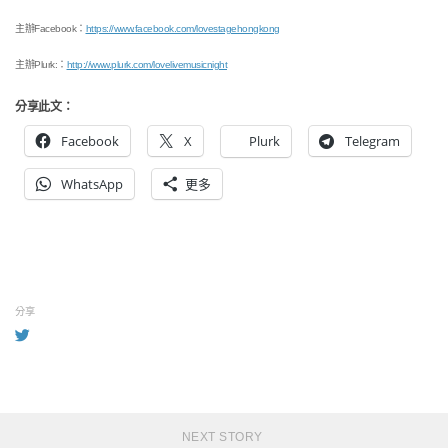
主辦Facebook：
https://www.facebook.com/lovestagehongkong
主辦Plurk:：
http://www.plurk.com/lovelivemusicnight
分享此文：
Facebook
X
Plurk
Telegram
WhatsApp
更多
分享
NEXT STORY