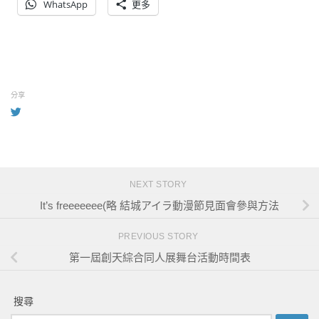
WhatsApp
更多
分享
NEXT STORY
It’s freeeeeee(略 結城アイラ動漫節見面會參與方法
PREVIOUS STORY
第一屆創天綜合同人展舞台活動時間表
搜尋