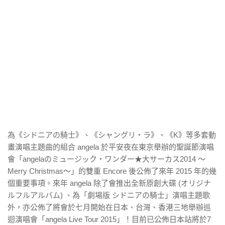
為《シドニアの騎士》、《シャングリ・ラ》、《K》等多套動
畫演唱主題曲的組合 angela 於平安夜在東京舉辦的聖誕節演唱
會「angelaのミュージック・ワンダー★大サーカス2014 〜
Merry Christmas〜」的雙重 Encore 後公佈了來年 2015 年的幾
個重要事項。來年 angela 除了會推出全新原創大碟 (オリジナ
ルフルアルバム) 、為「劇場版 シドニアの騎士」演唱主題歌
外，亦公佈了將會於七月開始在日本、台灣、香港三地舉辦巡
迴演唱會「angela Live Tour 2015」！目前已公佈日本站將於7