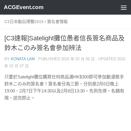
ACGEvent.com
C3日本動玩博覽2015
/
簽名會情報
[C3速報]Satelight攤位愚者信長簽名商品及
鈴木このみ簽名會參加辨法
BY
KONATA LAM
· PUBLISHED
2015 年 02 月 06 日
· UPDATED
2015
年 02 月 07 日
只要於Satelight攤位購買任何商品滿HK$300即可參加動漫歌手
鈴木このみ的簽名會！簽名會分為三節，分別是2月6日晚上
19:00、2月7日下午14:30以及2月8日13:30。先到先得，名額有
限，送完即止。