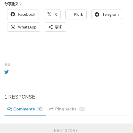
分享此文：
Facebook
X
Plurk
Telegram
WhatsApp
更多
分享
1 RESPONSE
Comments
0
Pingbacks
1
NEXT STORY