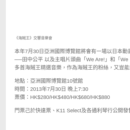
《海賊王》交響音樂會
本年7月30日亞洲國際博覽館將會有一場以日本
──田中公平 以及主唱片頭曲「We Are!」和「W
多首海賊王精選音樂，作為海賊王的粉絲，又豈能
地點：亞洲國際博覽館10號館
時間：2013年7月30日 晚上7:30
票價：HK$280/HK$480/HK$680/HK$880
門票己於快達票、K11 Select及各通利琴行公