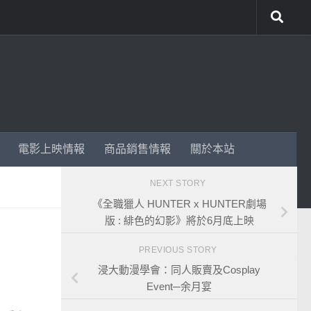
電影上映情報
商品銷售情報
關於本站
NEXT STORY
《全職獵人 HUNTER x HUNTER劇場
版 : 緋色的幻影》將於6月底上映
PREVIOUS STORY
浸大動漫學會：同人販賣及Cosplay
Event─余月宴