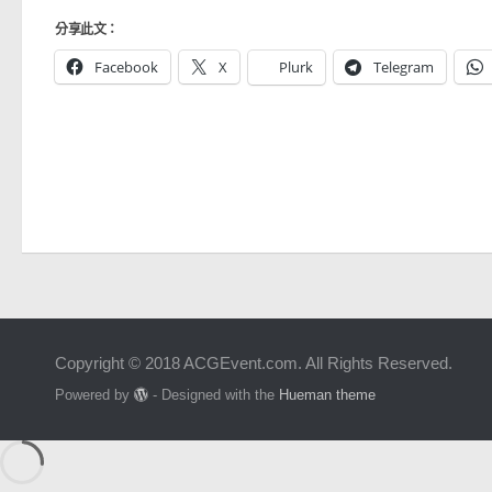
分享此文：
Facebook
X
Plurk
Telegram
Copyright © 2018 ACGEvent.com. All Rights Reserved.
Powered by
- Designed with the
Hueman theme