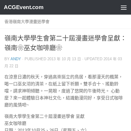
ACGEvent.com
香港嶺南大學漫畫迷學會
嶺南大學學生會第二十屆漫畫迷學會呈獻：
嶺南❀巫女咖啡廳❀
BY
ANDY
· PUBLISHED
2013 年 10 月 13 日
· UPDATED
2014 年 03
月 22 日
在涼意日濃的秋天，穿過高崇挺立的鳥居，看那漫天的楓葉
，
喝一口巫女沏的清茶，在紙上留下祈願。雙手合十、搖動
鈴
噹，請求神明傾聽。一晃眼，度過了悠閑的午後時光。 心動
麼？來一起體驗日本神社文化，結識動漫同好，享受日
式咖啡
廳的風情吧~
嶺南大學學生會第二十屆漫畫迷學會 呈獻
巫女咖啡廳
日期：2013年10月25、26日（星期五、六）