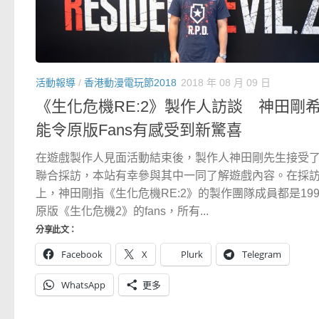
活動報導
/
香港動漫電玩節2018
2018 年 08 月 09 日
《生化危機RE:2》製作人訪談 神田剛
能令原版Fans有感受到新驚喜
在遊戲製作人見面活動結束後，製作人神田剛先生接受
聯合採訪，本站有幸參與其中一同了解遊戲內容。在採
上，神田剛指《生化危機RE:2》的製作團隊成員都是199
原版《生化危機2》的fans，所有...
分享此文：
Facebook
X
Plurk
Telegram
WhatsApp
更多