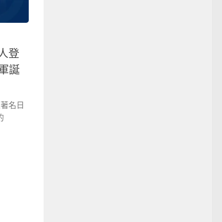
人登
冠軍誕
2位著名日
的