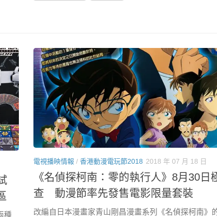
電視播映情報
/
香港動漫電玩節2018
2018 年 07 月 18 日
《名偵探柯南：零的執行人》8月30日
試
查 動漫節率先發售電影限量套裝
區
改編自日本漫畫家青山剛昌漫畫系列《名偵探柯南》的
來兩種