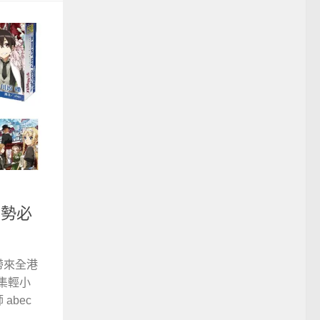
 勢必
帶來全港
 集輕小
abec