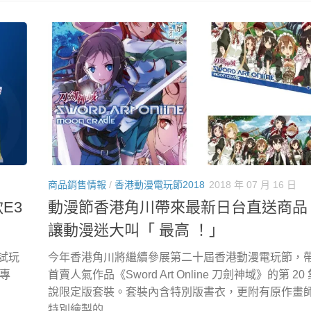
商品銷售情報
/
香港動漫電玩節2018
2018 年 07 月 16 日
款E3
動漫節香港角川帶來最新日台直送商品
讓動漫迷大叫「 最高 ！」
和試玩
今年香港角川將繼續參展第二十屆香港動漫電玩節，
n專
首賣人氣作品《Sword Art Online 刀劍神域》的第 20
說限定版套裝。套裝內含特別版書衣，更附有原作畫師 
特別繪製的...