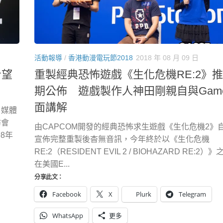
活動報導
/
香港動漫電玩節2018
2018 年 08 月 09 日
希望
重製經典恐怖遊戲《生化危機RE:2》
期公佈 遊戲製作人神田剛親自與Gam
面講解
了媒體
訪會
由CAPCOM開發的經典恐怖求生遊戲《生化危機2》自
8年
宣佈完整重製後杳無音訊，今年終於以《生化危機
RE:2（RESIDENT EVIL 2 / BIOHAZARD RE:2
在美國E...
分享此文：
Facebook
X
Plurk
Telegram
WhatsApp
更多