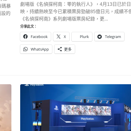
劇場版《名偵探柯南：零的執行人》，4月13日已於
數碼暴
映，持續熱映至今已累積票房勁破85億日元，成績不
而設的
《名偵探柯南》系列劇場版票房紀錄，更...
分享此文：
Facebook
X
Plurk
Telegram
WhatsApp
更多