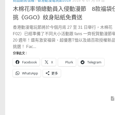
商品銷售情報
/
香港動漫電玩節2018
2018 年 07 月 09 日
木棉花率領總動員入侵動漫節 8款福袋
挑《GGO》紋身貼紙免費送
香港動漫電玩節將於今個月底 27 至 31 日舉行，木棉花
F02）已經準備了不同大小活動跟 fans 一齊祝賀動漫節
20 週年！還有激安福袋、超優惠T恤以及過百款授權新
挑選！ Fac...
分享此文：
Facebook
X
Plurk
Telegram
WhatsApp
更多