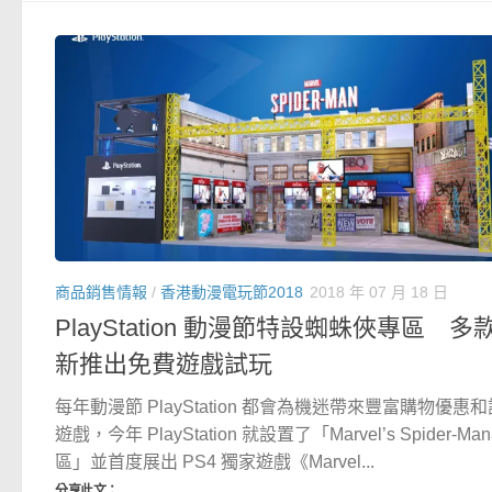
商品銷售情報
/
香港動漫電玩節2018
2018 年 07 月 18 日
PlayStation 動漫節特設蜘蛛俠專區 多
新推出免費遊戲試玩
每年動漫節 PlayStation 都會為機迷帶來豐富購物優惠
遊戲，今年 PlayStation 就設置了「Marvel’s Spider-Ma
區」並首度展出 PS4 獨家遊戲《Marvel...
分享此文：