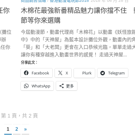
商品銷售情報
/
香港動漫電玩節2018
2018 年 06 月 28 日
任你
木棉花最強新番精品魅力讓你擋不住 
節等你來選購
（攤位
今屆動漫節，動畫代理商「木棉花」以動畫《妖怪旅
舉辦
中》中的「天神屋」為藍本設計攤位外觀，動畫內的
品任你
「葵」和「大老闆」更會在入口恭候光臨，單單走過
讓你有種穿越進入動畫世界的感覺！ 走過天神屋...
分享此文：
Facebook
X
Plurk
Telegram
WhatsApp
更多
第 1 頁，共 2 頁
1
2
»