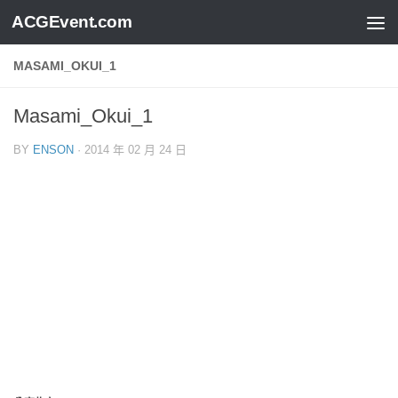
ACGEvent.com
MASAMI_OKUI_1
Masami_Okui_1
BY
ENSON
·
2014 年 02 月 24 日