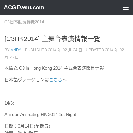
ACGEvent.com
C3日本動玩博覽2014
[C3HK2014] 主舞台表演情報一覽
BY
ANDY
· PUBLISHED
2014 年 02 月 24 日
· UPDATED
2014 年 02
月 26 日
本篇為 C3 in Hong Kong 2014 主舞台表演節目情報
日本語ヴァージョンは
こちら
へ
1
4
/3:
Ani-son Animating HK 2014 1st Night
日期：3月14日(星期五)