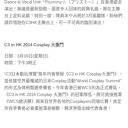
Dance & Vocal Unit「Prizmmy☆（プリズミ―）」在香港處女
演出！無
論是最新勁歌，還是令人回味的經典名曲，將在主舞
台上足料呈獻！
特別一提：隊員あやみ將於3月尾離隊，粉絲們
請珍惜她在C3HK
主舞台上，可一不可再的臨別演出！
C3 in HK 2014 Cosplay 大激鬥
日期：3月16日(星期日)
時間：下午3時正
“C3日本動玩博覽”每年均會舉辦《C3 in HK Cosplay大激鬥》，
並依據世界最權威的日本Cosplay
活動“World Cosplay Summit”
的形式及條例甄選參賽者。今年香港已被WCS列為正式賽區，
《C
3 in HK 2014 Cosplay 大激鬥》的冠軍隊伍，將可直接進軍
《WCS總決賽》與來自世界各
地的Cosplayers同場比賽！肯定
所有參賽者必會盡施渾身
解數，務求爭取出線代表香港！