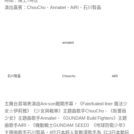
時間：晚上7時正
演出嘉賓：ChouCho、Annabel、AiRI、石川智晶
annabel
石川智晶
Choucho
AiRI
主舞台首場表演由Ani-son揭開序幕，《Fate/
kaleid liner 魔法少
女☆伊莉雅》《少女與戰車》主題曲歌手ChouCho、《
新薔薇
少女》主題曲歌手Annabel、《GUNDAM Build Fighters》主題
曲歌手AiRI、《機動戰士GUNDAM
SEED》《地球防衛少年》
主題曲歌手石川智晶，4位日本超人氣
動漫歌手為《C3日本動玩