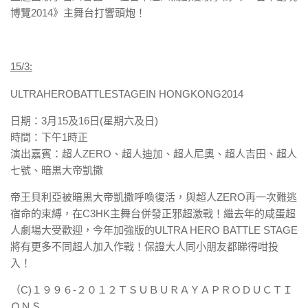
博覽2014》主舞台打響頭炮！
15/3:
ULTRAHEROBATTLESTAGEIN HONGKONG2014
日期：3月15及16日(星期六及日)
時間：下午1時正
演出嘉賓：超人ZERO、超人迪加、超人尼奧、超人吉田、超人
七
號、暗黒大帝凱撒
帝王貝利亞被暗黒大帝凱撒呼喚復活，與超人ZERO再一次難逃
宿
命的束縛，在C3HK主舞台併發正邪超激戰！繼去年的咸蛋超
人劇
場大受歡迎，今年加強版的ULTRA HERO BATTLE STAGE
將有更多不同超人加入作戰！保證大人同小朋友都睇得咁投
入！
（C)１９９６-２０１２ＴＳＵＢＵＲＡＹＡＰＲＯＤＵＣＴＩ
ＯＮＳ