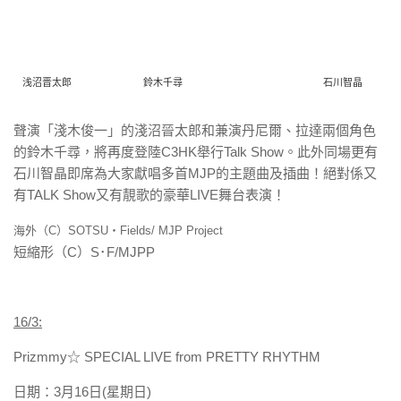
浅沼晋太郎
鈴木千尋
石川智晶
聲演「淺木俊一」的淺沼晉太郎和兼演丹尼爾、拉達兩個角色
的鈴木
千尋，將再度登陸C3HK舉行Talk Show。此外同場更有
石川智晶即席為大家獻唱多首MJP的主題
曲及插曲！絕對係又
有TALK Show又有靚歌的豪華LIVE舞台表演！
海外（C）SOTSU・Fields/ MJP Project
短縮形（C）S･F/MJPP
16/3
:
Prizmmy
☆
SPECIAL LIVE from PRETTY RHYTHM
日期：3月16日(星期日)