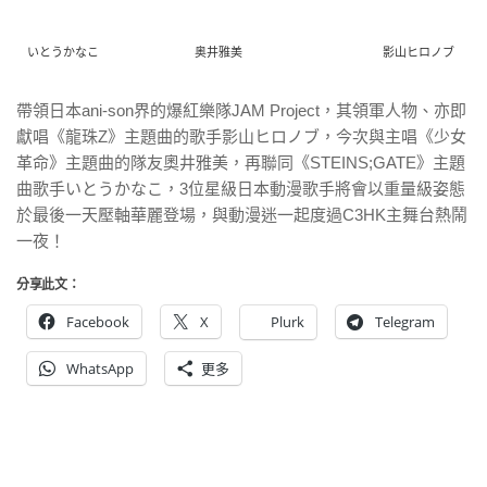
いとうかなこ
奥井雅美
影山ヒロノブ
帶領日本ani-son界的爆紅樂隊JAM Project，其領軍人物、亦即
獻唱《龍珠Z》主題曲的歌手影
山ヒロノブ，今次與主唱《少女
革命》主題曲的隊友奧井雅美，再聯
同《STEINS;GATE》主題
曲歌手いとうかなこ，3位星級
日本動漫歌手將會以重量級姿態
於最後一天壓軸華麗登場，與動漫迷
一起度過C3HK主舞台熱鬧
一夜！
分享此文：
Facebook
X
Plurk
Telegram
WhatsApp
更多