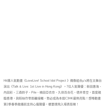
Hit爆人氣動畫《LoveLive! School Idol Project 》偶像組合μ’s將在主舞台
演出《Talk & Live: 1st Live in Hong Kong》。7位人氣聲優：新田惠海、
內田彩、三森鈴子、Pil
e、楠田亞衣奈、久保百合花、德井青空，首度親
臨香港，與粉絲作
零距離接觸，勢必成為本屆C3HK最熱亮點！想喺動畫
第2季春季
啟播前支持心儀聲優，梗要撲飛入場表態喇！