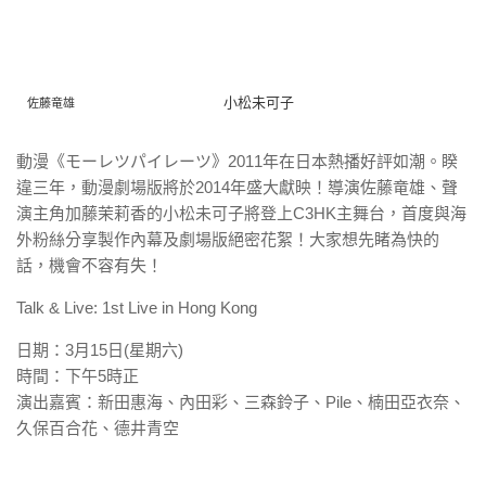
小松未可子
佐藤竜雄
動漫《モーレツパイレーツ》2011年在日本熱播好評如潮。睽
違
三年，動漫劇場版將於2014年盛大獻映！導演佐藤竜雄、聲
演主
角加藤茉莉香的小松未可子將登上C3HK主舞台，首度與海
外粉絲
分享製作內幕及劇場版絕密花絮！大家想先睹為快的
話，機會不容有
失！
Talk & Live: 1st Live in Hong Kong
日期：3月15日(星期六)
時間：下午5時正
演出嘉賓：新田惠海、內田彩、三森鈴子、Pile、楠田亞衣奈、
久保百合花、德井青空