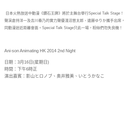
日本火熱放送中動漫《鑽石王牌》將於主舞台舉行Special Talk Stage！
聲演倉持洋一及吉川春乃的實力聲優淺沼晉太郎、遠藤
ゆりか攜手出席，
同動漫迷近距離會面。Special Talk Stage只此一場，粉絲們勿失良機！
Ani-son Animating HK 2014 2nd Night
日期：3月16日(星期日)
時間：下午6時正
演出嘉賓：影山ヒロノブ、奥井雅美、いとうかなこ