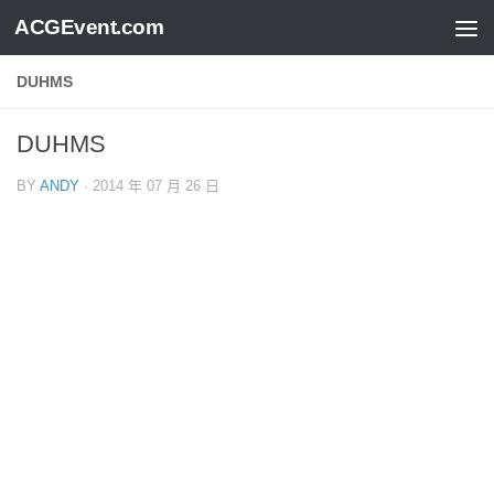
ACGEvent.com
DUHMS
DUHMS
BY
ANDY
·
2014 年 07 月 26 日