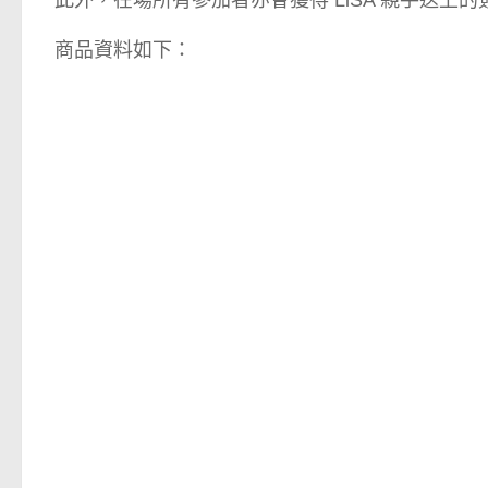
此外，在場所有參加者亦會獲得 LiSA 親手送上
商品資料如下：