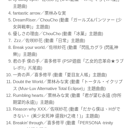
主題曲)
fantastic arrow／栗林みな実
DreamRiser／ChouCho (動畫「ガールズ&パンツァー (少
女與戰車)」主題曲)
優しさの理由／ChouCho (動畫「冰菓」主題曲)
Zzz／佐咲紗花 (動畫「日常」主題曲)
Break your world／佐咲紗花 (動畫「閃乱カグラ (閃亂神
樂)」主題曲)
君の手 僕の手／喜多修平 (PSP遊戲「乙女的恋革命★ラブ
レボ!!」片尾曲)
一斉の声／喜多修平 (動畫「夏目友人帳」主題曲)
Doubt the World／栗林みな実 (動畫「トータル・イクリプ
ス (Muv-Luv Alternative Total Eclipse)」主題曲曲)
Rumbling hearts／栗林みな実 (動畫「君が望む永遠 (你所
期望的永遠)」主題曲)
Reason why XXX／佐咲紗花 (動畫「だから僕は、Hがで
きない。 (美少女死神 還我H之魂！)」主題曲)
Breakin’ through／喜多修平 (動畫「PERSONA -trinity