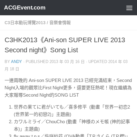
ACGEvent.com
C3日本動玩博覽2013
/
音樂會情報
C3HK2013《Ani-son SUPER LIVE 2013
Second night》Song List
BY
ANDY
· PUBLISHED
2013 年 03 月 16 日
· UPDATED
2014 年 03
月 18 日
一連兩晚的 Ani-son SUPER LIVE 2013 已經完滿結束，Second
Night入場的觀眾比First Night更多，還要更狂熱呢！現在繼續為
大家報導Second Night的SONG LIST
世界の果てに君がいても／喜多修平 (動畫「世界一初恋2
(世界第一的初戀2)」主題曲)
カワルミライ／ChouCho (動畫「神様のメモ帳 (神的記事
本)」主題曲)
fly away t.p.s／佐咲紗花 (OVA動畫「T.P.さくら (T.P.櫻)」