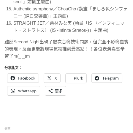
soul-」前期主題曲)
Authentic symphony／ChouCho (動畫「ましろ色シンフォ
ニー (純白交響曲)」主題曲)
STRAIGHT JET／栗林みな実 (動畫「IS 〈インフィニッ
ト・ストラトス〉 (IS -Infinite Stratos-)」主題曲)
雖然Second Night出現了數次音響技術問題，但完全不影響嘉賓
的表現，反而更能將現場氣氛推到最高點！！各位表演嘉賓辛
苦了m(_ _)m
分享此文：
Facebook
X
Plurk
Telegram
WhatsApp
更多
分享