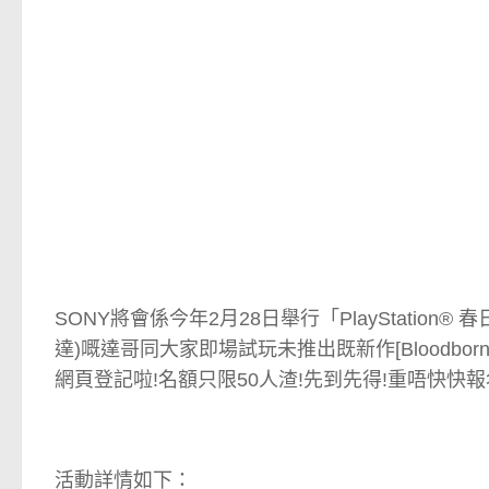
SONY將會係今年2月28日舉行「PlayStation
達)嘅達哥同大家即場試玩未推出既新作[Bloodbor
網頁登記啦!名額只限50人渣!先到先得!重唔快快報
活動詳情如下：