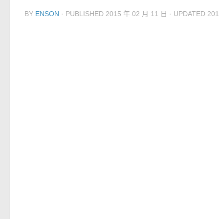
BY
ENSON
· PUBLISHED
2015 年 02 月 11 日
· UPDATED
201