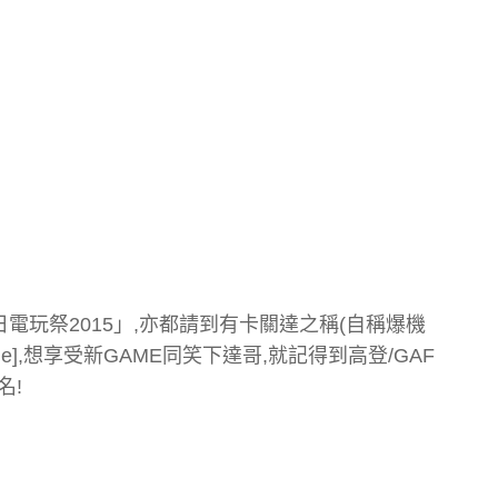
® 春日電玩祭2015」,亦都請到有卡關達之稱(自稱爆機
ne],想享受新GAME同笑下達哥,就記得到高登/GAF
名!