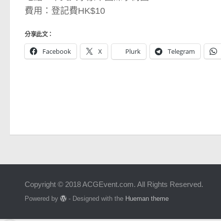
費用：登記費HK$10
分享此文：
Facebook
X
Plurk
Telegram
Copyright © 2018 ACGEvent.com. All Rights Reserved.
Powered by
- Designed with the
Hueman theme