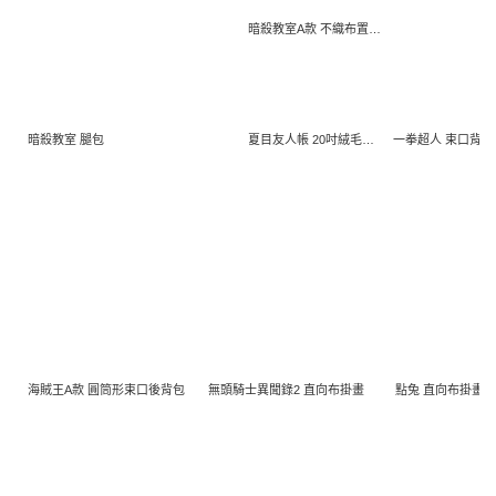
暗殺教室A款 不織布置物箱
暗殺教室 腿包
夏目友人帳 20吋絨毛貓老師公仔
一拳超人 束口背包
海賊王A款 圓筒形束口後背包
無頭騎士異聞錄2 直向布掛畫
點兔 直向布掛畫