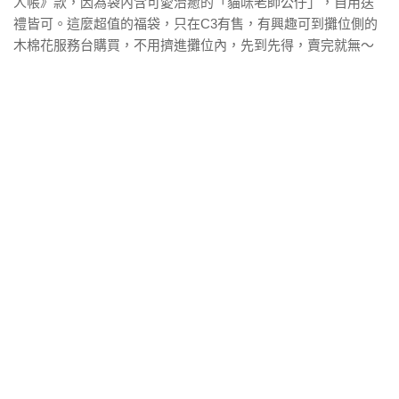
人帳》款，因為袋內含可愛治癒的「貓咪老師公仔」，自用送
禮皆可。這麼超值的福袋，只在C3有售，有興趣可到攤位側的
木棉花服務台購買，不用擠進攤位內，先到先得，賣完就無～