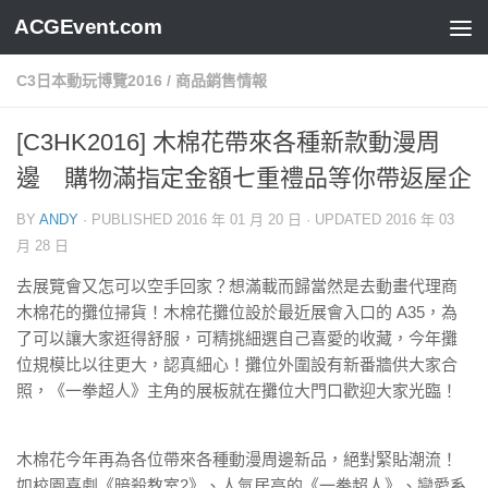
ACGEvent.com
C3日本動玩博覽2016
/
商品銷售情報
[C3HK2016] 木棉花帶來各種新款動漫周
邊 購物滿指定金額七重禮品等你帶返屋企
BY
ANDY
· PUBLISHED
2016 年 01 月 20 日
· UPDATED
2016 年 03
月 28 日
去展覽會又怎可以空手回家？想滿載而歸當然是去動畫代理商
木棉花的攤位掃貨！木棉花攤位設於最近展會入口的 A35，為
了可以讓大家逛得舒服，可精挑細選自己喜愛的收藏，今年攤
位規模比以往更大，認真細心！攤位外圍設有新番牆供大家合
照，《一拳超人》主角的展板就在攤位大門口歡迎大家光臨！
木棉花今年再為各位帶來各種動漫周邊新品，絕對緊貼潮流！
如校園喜劇《暗殺教室2》、人氣居高的《一拳超人》、戀愛系