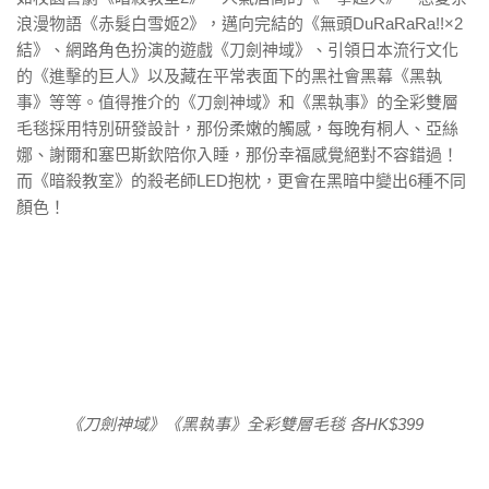
浪漫物語《赤髮白雪姬2》，邁向完結的《無頭DuRaRaRa!!×2
結》、網路角色扮演的遊戲《刀劍神域》、引領日本流行文化
的《進擊的巨人》以及藏在平常表面下的黑社會黑幕《黑執
事》等等。值得推介的《刀劍神域》和《黑執事》的全彩雙層
毛毯採用特別研發設計，那份柔嫩的觸感，每晚有桐人、亞絲
娜、謝爾和塞巴斯欽陪你入睡，那份幸福感覺絕對不容錯過！
而《暗殺教室》的殺老師LED抱枕，更會在黑暗中變出6種不同
顏色！
《刀劍神域》《黑執事》全彩雙層毛毯 各HK$399