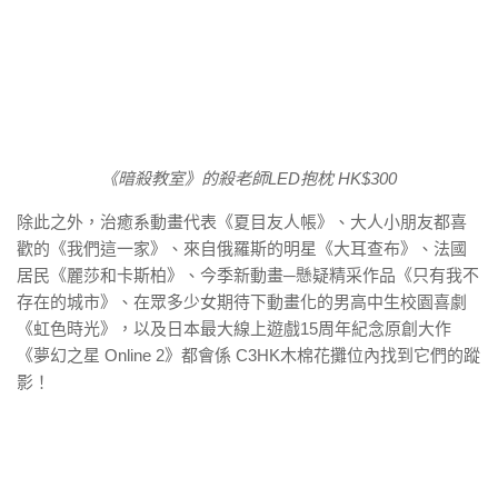
《暗殺教室》的殺老師LED抱枕 HK$300
除此之外，治癒系動畫代表《夏目友人帳》、大人小朋友都喜
歡的《我們這一家》、來自俄羅斯的明星《大耳查布》、法國
居民《麗莎和卡斯柏》、今季新動畫─懸疑精采作品《只有我不
存在的城市》、在眾多少女期待下動畫化的男高中生校園喜劇
《虹色時光》，以及日本最大線上遊戲15周年紀念原創大作
《夢幻之星 Online 2》都會係 C3HK木棉花攤位內找到它們的蹤
影！