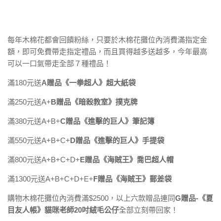
每年木棉花都會回饋粉絲，只要於木棉花攤位內消費滿指定金
額，即可免費帶走指定禮品，而且買得越多送越多，今年最高
可以一口氣帶走全部７種禮品！
滿180元送
A
贈品《一拳超人》超大紙袋
滿250元送A+
B贈品《暗殺教室》撲克牌
滿380元送A+B+
C贈品《進擊的巨人》筆記簿
滿550元送A+B+C+
D贈品《進擊的巨人》手提袋
滿800元送A+B+C+D+
E贈品《海賊王》喬巴超人帽
滿1300元送A+B+C+D+E+
F贈品《海賊王》郵差袋
購物木棉花攤位內消費滿$2500，以上六款贈品連同
G贈品-《夏
目友人帳》貓咪老師20吋絨毛公仔
全部立刻帶回家！