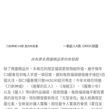
一拳超人A款 1000片砌圖
刀劍神域ⅡB款 直向布掛畫
尚有更多周邊精品等你來發掘
除了周邊精品外，木棉花的限定福袋更是物超所值，幾乎每年
C3都會見到每人手提一袋回家，據知每款福袋總值幾乎接近5百
個大洋，但C3優惠價只需HK$190就可帶走！今年木棉花特選
《刀劍神域》、《進擊的巨人》、《海賊王》、《魔導少年》
以及《獵人》等6項作品福袋，款款限量。每款福袋幾乎都有實
用的背包手袋，特別開發嶄新款式「方型背包」融入經典限定
圖元素，全新設計讓人驚豔！相信最令人驚喜的會是《夏目友