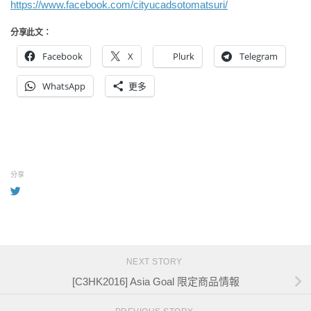
https://www.facebook.com/cityucadsotomatsuri/
分享此文：
Facebook
X
Plurk
Telegram
WhatsApp
更多
分享
NEXT STORY
[C3HK2016] Asia Goal 限定商品情報