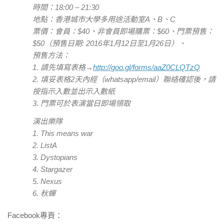
時間：18:00 – 21:30
地點：香港城市大學多用途活動室A、B、C
票價：會員：$40、非會員即場購票：$60、門票預售：
$50（預售日期: 2016年1月12日至1月26日）、
預售方法：
1. 請先填寫表格→
http://goo.gl/forms/aaZ0CLQTzQ
2. 填妥表格2天內經（whatsapp/email）聯絡確認後，請
按指示入數並出示入數紙
3. 門票可於表演當日即場領取
演出樂隊
1. This means war
2. ListA
3. Dystopians
4. Stargazer
5. Nexus
6. 秋蟬
Facebook專頁：